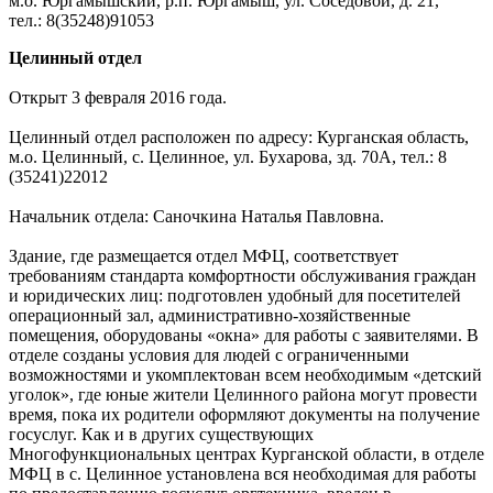
м.о. Юргамышский, р.п. Юргамыш, ул. Соседовой, д. 21,
тел.: 8(35248)91053
Целинный отдел
Открыт 3 февраля 2016 года.
Целинный отдел расположен по адресу: Курганская область,
м.о. Целинный, с. Целинное, ул. Бухарова, зд. 70А, тел.: 8
(35241)22012
Начальник отдела: Саночкина Наталья Павловна.
Здание, где размещается отдел МФЦ, соответствует
требованиям стандарта комфортности обслуживания граждан
и юридических лиц: подготовлен удобный для посетителей
операционный зал, административно-хозяйственные
помещения, оборудованы «окна» для работы с заявителями. В
отделе созданы условия для людей с ограниченными
возможностями и укомплектован всем необходимым «детский
уголок», где юные жители Целинного района могут провести
время, пока их родители оформляют документы на получение
госуслуг. Как и в других существующих
Многофункциональных центрах Курганской области, в отделе
МФЦ в с. Целинное установлена вся необходимая для работы