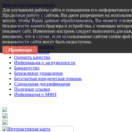
Версия для слабовидящих
Для улучшения работы сайта и повышения его информативност
Запись на прием
Продолжая работу с сайтом, Вы даете разрешение на использов
Меры поддержки участникам СВО и членам их семей
хотите, чтобы Ваши данные обрабатывались, Вы можете отключ
Пресс-центр
безопасности вашего браузера и устройства, с помощью которог
Услуги
покиньте сайт. Изменение настроек следует выполнить для каж
Услуги в электронном виде
внимание, что в случае, если использование сайтом cookie-фай
Документы
возможности сайта могут быть недоступны.
Интернет-приемная
Принимаю
Статус заявления
Оценить качество
Информация о загруженности
Банкротство
Бережливое управление
Бесплатная юридическая помощь
Социальная догазификация
Полезные ссылки
Информация о МФЦ