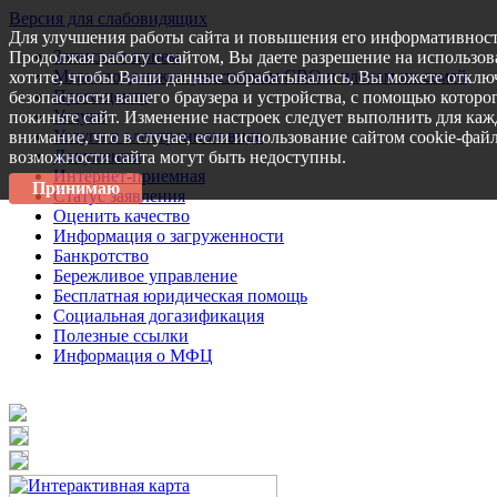
Версия для слабовидящих
Для улучшения работы сайта и повышения его информативност
Запись на прием
Продолжая работу с сайтом, Вы даете разрешение на использов
Меры поддержки участникам СВО и членам их семей
хотите, чтобы Ваши данные обрабатывались, Вы можете отключ
Пресс-центр
безопасности вашего браузера и устройства, с помощью которог
Услуги
покиньте сайт. Изменение настроек следует выполнить для каж
Услуги в электронном виде
внимание, что в случае, если использование сайтом cookie-фай
Документы
возможности сайта могут быть недоступны.
Интернет-приемная
Принимаю
Статус заявления
Оценить качество
Информация о загруженности
Банкротство
Бережливое управление
Бесплатная юридическая помощь
Социальная догазификация
Полезные ссылки
Информация о МФЦ