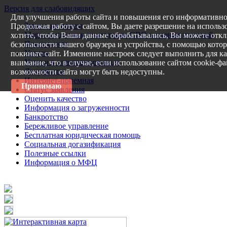
Версия для слабовидящих
Для улучшения работы сайта и повышения его информативно
Запись на прием
Продолжая работу с сайтом, Вы даете разрешение на использ
Меры поддержки участникам СВО и членам их семей
хотите, чтобы Ваши данные обрабатывались, Вы можете откл
Пресс-центр
безопасности вашего браузера и устройства, с помощью котор
Услуги
покиньте сайт. Изменение настроек следует выполнить для ка
Услуги в электронном виде
внимание, что в случае, если использование сайтом cookie-ф
Документы
возможности сайта могут быть недоступны.
Интернет-приемная
Принимаю
Статус заявления
Оценить качество
Информация о загруженности
Банкротство
Бережливое управление
Бесплатная юридическая помощь
Социальная догазификация
Полезные ссылки
Информация о МФЦ