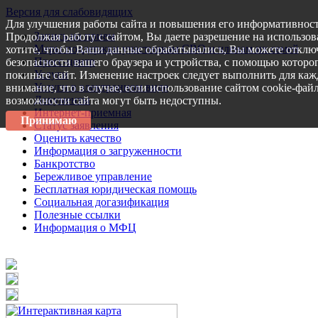
Версия для слабовидящих
Для улучшения работы сайта и повышения его информативност
Запись на прием
Продолжая работу с сайтом, Вы даете разрешение на использов
Меры поддержки участникам СВО и членам их семей
хотите, чтобы Ваши данные обрабатывались, Вы можете отключ
Пресс-центр
безопасности вашего браузера и устройства, с помощью которог
Услуги
покиньте сайт. Изменение настроек следует выполнить для каж
Услуги в электронном виде
внимание, что в случае, если использование сайтом cookie-фай
Документы
возможности сайта могут быть недоступны.
Интернет-приемная
Принимаю
Статус заявления
Оценить качество
Информация о загруженности
Банкротство
Бережливое управление
Бесплатная юридическая помощь
Социальная догазификация
Полезные ссылки
Информация о МФЦ