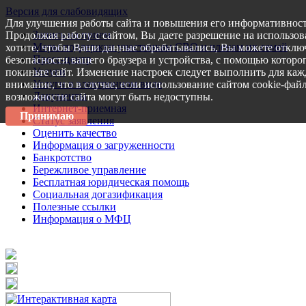
Версия для слабовидящих
Для улучшения работы сайта и повышения его информативност
Запись на прием
Продолжая работу с сайтом, Вы даете разрешение на использов
Меры поддержки участникам СВО и членам их семей
хотите, чтобы Ваши данные обрабатывались, Вы можете отключ
Пресс-центр
безопасности вашего браузера и устройства, с помощью которог
Услуги
покиньте сайт. Изменение настроек следует выполнить для каж
Услуги в электронном виде
внимание, что в случае, если использование сайтом cookie-фай
Документы
возможности сайта могут быть недоступны.
Интернет-приемная
Принимаю
Статус заявления
Оценить качество
Информация о загруженности
Банкротство
Бережливое управление
Бесплатная юридическая помощь
Социальная догазификация
Полезные ссылки
Информация о МФЦ